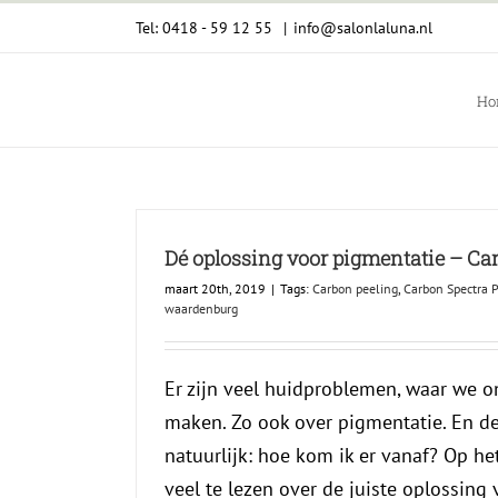
Ga
Tel: 0418 - 59 12 55
|
info@salonlaluna.nl
naar
inhoud
Ho
Dé oplossing voor pigmentatie – Car
maart 20th, 2019
|
Tags:
Carbon peeling
,
Carbon Spectra 
waardenburg
Er zijn veel huidproblemen, waar we 
maken. Zo ook over pigmentatie. En de
natuurlijk: hoe kom ik er vanaf? Op het
veel te lezen over de juiste oplossing