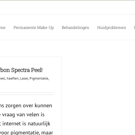
me
Permanente Make-Up
Behandelingen
Huidproblemen
bon Spectra Peel!
Peel
,
haaften
,
Laser
,
Pigmentatie
,
ons zorgen over kunnen
 vraag van velen is
 internet is natuurlijk
 voor pigmentatie, maar