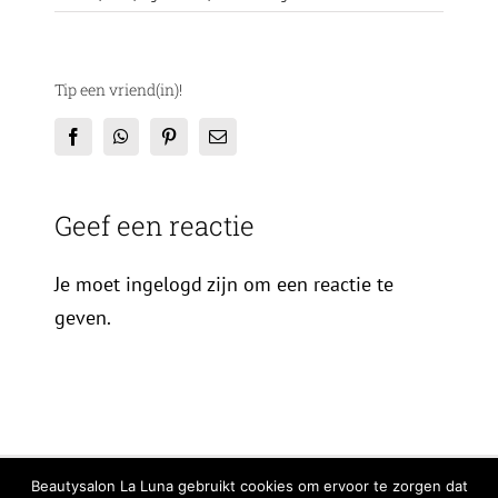
Tip een vriend(in)!
Facebook
WhatsApp
Pinterest
E-
mail
Geef een reactie
Je moet ingelogd zijn om een reactie te
geven.
© Copyright
2026 | All Rights Reserved |
Privacy Verklaring
|
Cookiebeleid
Beautysalon La Luna gebruikt cookies om ervoor te zorgen dat