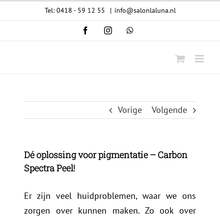
Ga
Tel: 0418 - 59 12 55
|
info@salonlaluna.nl
naar
Facebook
Instagram
WhatsApp
inhoud
Vorige
Volgende
Dé oplossing voor pigmentatie – Carbon
Spectra Peel!
Er zijn veel huidproblemen, waar we ons
zorgen over kunnen maken. Zo ook over