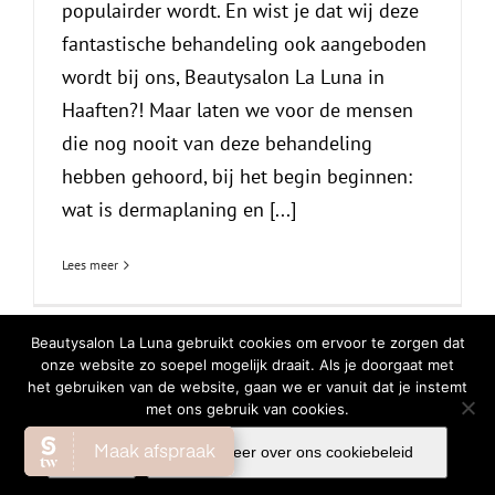
populairder wordt. En wist je dat wij deze
fantastische behandeling ook aangeboden
wordt bij ons, Beautysalon La Luna in
Haaften?! Maar laten we voor de mensen
die nog nooit van deze behandeling
hebben gehoord, bij het begin beginnen:
wat is dermaplaning en [...]
Lees meer
Beautysalon La Luna gebruikt cookies om ervoor te zorgen dat
onze website zo soepel mogelijk draait. Als je doorgaat met
het gebruiken van de website, gaan we er vanuit dat je instemt
© Copyright
2026 | All Rights Reserved |
Privacy Verklaring
|
Cookiebeleid
met ons gebruik van cookies.
Facebook
Instagram
WhatsA
Ok
Lees meer over ons cookiebeleid