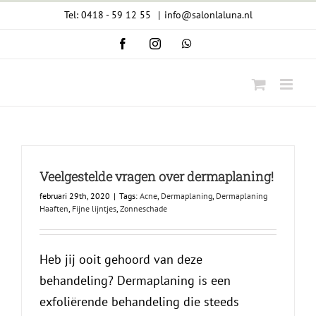
Ga
Tel: 0418 - 59 12 55
|
info@salonlaluna.nl
naar
Facebook
Instagram
WhatsApp
inhoud
Veelgestelde vragen over dermaplaning!
februari 29th, 2020
|
Tags:
Acne
,
Dermaplaning
,
Dermaplaning
Haaften
,
Fijne lijntjes
,
Zonneschade
Heb jij ooit gehoord van deze
behandeling? Dermaplaning is een
exfoliërende behandeling die steeds