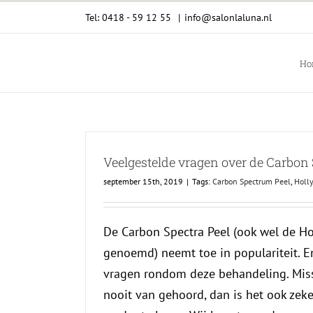
Ga
Tel: 0418 - 59 12 55
|
info@salonlaluna.nl
naar
inhoud
Ho
Veelgestelde vragen over de Carbon 
september 15th, 2019
|
Tags:
Carbon Spectrum Peel
,
Holl
De Carbon Spectra Peel (ook wel de Ho
genoemd) neemt toe in populariteit. E
vragen rondom deze behandeling. Miss
nooit van gehoord, dan is het ook zek