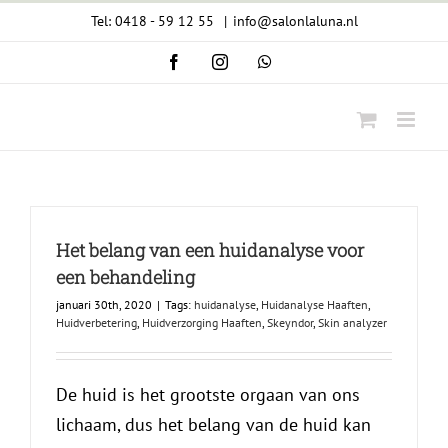
Ga
Tel: 0418 - 59 12 55
|
info@salonlaluna.nl
naar
Facebook
Instagram
WhatsApp
inhoud
Het belang van een huidanalyse voor
een behandeling
januari 30th, 2020
|
Tags:
huidanalyse
,
Huidanalyse Haaften
,
Huidverbetering
,
Huidverzorging Haaften
,
Skeyndor
,
Skin analyzer
De huid is het grootste orgaan van ons
lichaam, dus het belang van de huid kan