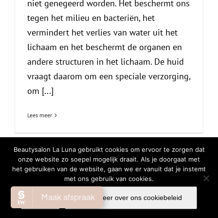
niet genegeerd worden. Het beschermt ons
tegen het milieu en bacteriën, het
vermindert het verlies van water uit het
lichaam en het beschermt de organen en
andere structuren in het lichaam. De huid
vraagt daarom om een speciale verzorging,
om [...]
Lees meer
Beautysalon La Luna gebruikt cookies om ervoor te zorgen dat
onze website zo soepel mogelijk draait. Als je doorgaat met
het gebruiken van de website, gaan we er vanuit dat je instemt
© Copyright
2026 | All Rights Reserved |
Privacy Verklaring
|
Cookiebeleid
met ons gebruik van cookies.
Facebook
Instagram
WhatsA
Ok
Lees meer over ons cookiebeleid