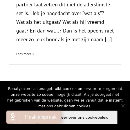
partner laat zetten dit niet de allerslimste
set is. Heb je nagedacht over “wat als”?
Wat als het uitgaat? Wat als hij vreemd
gaat? En dan wat...? Dan is het opeens niet
meer zo leuk hoor als je met zijn naam [...]
Lees meer
© Copyright
2026 | All Rights Reserved |
Privacy Verklaring
|
Cookiebeleid
Beautysalon La Luna gebruikt cookies om ervoor te zorgen dat
onze website zo soepel mogelijk draait. Als je doorgaat met
Facebook
Instagram
WhatsA
het gebruiken van de website, gaan we er vanuit dat je instemt
met ons gebruik van cookies.
Ok
Lees meer over ons cookiebeleid