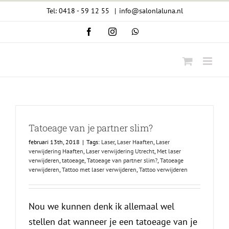
Ga
Tel: 0418 - 59 12 55
|
info@salonlaluna.nl
naar
Facebook
Instagram
WhatsApp
inhoud
Tatoeage van je partner slim?
februari 13th, 2018
|
Tags:
Laser
,
Laser Haaften
,
Laser
verwijdering Haaften
,
Laser verwijdering Utrecht
,
Met laser
verwijderen
,
tatoeage
,
Tatoeage van partner slim?
,
Tatoeage
verwijderen
,
Tattoo met laser verwijderen
,
Tattoo verwijderen
Nou we kunnen denk ik allemaal wel
stellen dat wanneer je een tatoeage van je