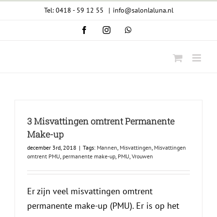
Ga
Tel: 0418 - 59 12 55
|
info@salonlaluna.nl
naar
Facebook
Instagram
WhatsApp
inhoud
3 Misvattingen omtrent Permanente
Make-up
december 3rd, 2018
|
Tags:
Mannen
,
Misvattingen
,
Misvattingen
omtrent PMU
,
permanente make-up
,
PMU
,
Vrouwen
Er zijn veel misvattingen omtrent
permanente make-up (PMU). Er is op het