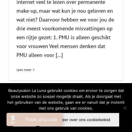
internet veel te lezen over permanente
make-up, maar wat kun je nou geloven en
wat niet? Daarvoor hebben we voor jou de
drie meest voorkomende misvattingen op
een rijtje gezet: 1. PMU is alleen geschikt
voor vrouwen Veel mensen denken dat
PMU alleen voor [...]
Lees meer
Beautysalon La Luna gebruikt cookies om ervoor te zorgen dat
onze website zo soepel mogelijk draait. Als je doorgaat met
het gebruiken van de website, gaan we er vanuit dat je instemt
© Copyright
2026 | All Rights Reserved |
Privacy Verklaring
|
Cookiebeleid
met ons gebruik van cookies.
Facebook
Instagram
WhatsA
Ok
Lees meer over ons cookiebeleid