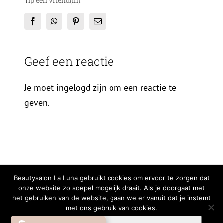
Tip een vriend(in)!
Facebook
WhatsApp
Pinterest
E-
mail
Geef een reactie
Je moet ingelogd zijn om een reactie te
geven.
© Copyright
2026 | All Rights Reserved |
Privacy Verklaring
|
Cookiebeleid
Beautysalon La Luna gebruikt cookies om ervoor te zorgen dat
onze website zo soepel mogelijk draait. Als je doorgaat met
Facebook
Instagram
WhatsA
het gebruiken van de website, gaan we er vanuit dat je instemt
met ons gebruik van cookies.