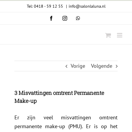
Ga
Tel: 0418 - 59 12 55
|
info@salonlaluna.nl
naar
Facebook
Instagram
WhatsApp
inhoud
Vorige
Volgende
3 Misvattingen omtrent Permanente
Make-up
Er zijn veel misvattingen omtrent
permanente make-up (PMU). Er is op het