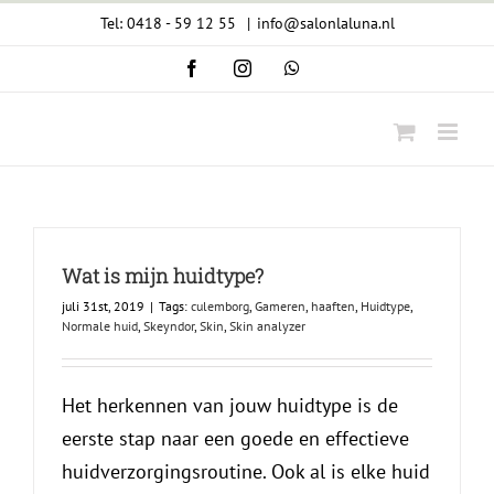
Ga
Tel: 0418 - 59 12 55
|
info@salonlaluna.nl
naar
Facebook
Instagram
WhatsApp
inhoud
Wat is mijn huidtype?
juli 31st, 2019
|
Tags:
culemborg
,
Gameren
,
haaften
,
Huidtype
,
Normale huid
,
Skeyndor
,
Skin
,
Skin analyzer
Het herkennen van jouw huidtype is de
eerste stap naar een goede en effectieve
huidverzorgingsroutine. Ook al is elke huid