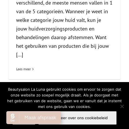
verschillend, de meeste mensen vallen in 1
van de 5 categorieën. Wanneer je weet in
welke categorie jouw huid valt, kun je
jouw huidverzorgingsproducten en
behandelingen daarop afstemmen. Want
het gebruiken van producten die bij jouw
[...]
Lees meer
Beautysalon La Luna gebruikt cookies om ervoor te zorgen dat
onze website zo soepel mogelijk draait. Als je doorgaat met
het gebruiken van de website, gaan we er vanuit dat je instemt
© Copyright
2026 | All Rights Reserved |
Privacy Verklaring
|
Cookiebeleid
met ons gebruik van cookies.
Facebook
Instagram
WhatsA
Ok
Lees meer over ons cookiebeleid