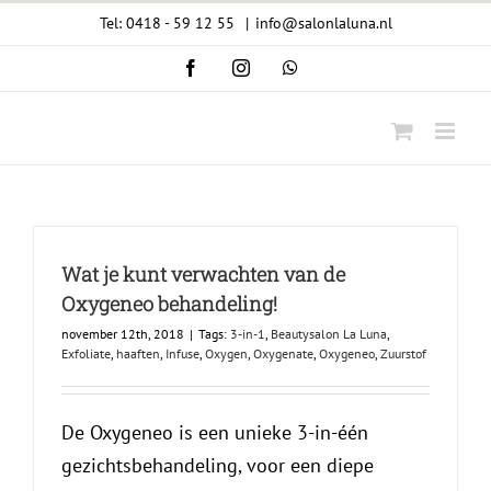
Ga
Tel: 0418 - 59 12 55
|
info@salonlaluna.nl
naar
Facebook
Instagram
WhatsApp
inhoud
Wat je kunt verwachten van de
Oxygeneo behandeling!
november 12th, 2018
|
Tags:
3-in-1
,
Beautysalon La Luna
,
Exfoliate
,
haaften
,
Infuse
,
Oxygen
,
Oxygenate
,
Oxygeneo
,
Zuurstof
De Oxygeneo is een unieke 3-in-één
gezichtsbehandeling, voor een diepe