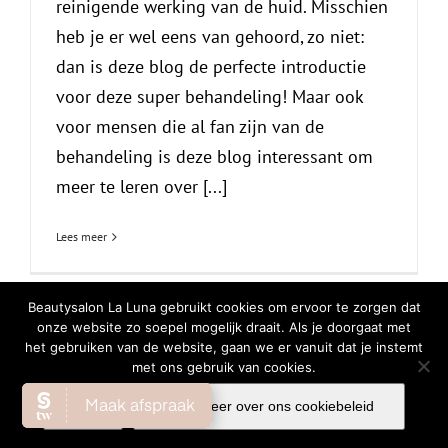
reinigende werking van de huid. Misschien
heb je er wel eens van gehoord, zo niet:
dan is deze blog de perfecte introductie
voor deze super behandeling! Maar ook
voor mensen die al fan zijn van de
behandeling is deze blog interessant om
meer te leren over [...]
Lees meer
Beautysalon La Luna gebruikt cookies om ervoor te zorgen dat
onze website zo soepel mogelijk draait. Als je doorgaat met
het gebruiken van de website, gaan we er vanuit dat je instemt
© Copyright
2026 | All Rights Reserved |
Privacy Verklaring
|
Cookiebeleid
met ons gebruik van cookies.
Facebook
Instagram
WhatsA
Ok
Lees meer over ons cookiebeleid