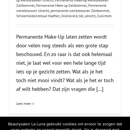
up wenkbrauwen Utrecht
,
Permanente make-up wenkbrauwen
Zaltbommel
,
Permanente Make-up Zaltbommel
,
Permanente
wenkbrauwen Utrecht
,
permanente wenkbrauwen Zaltbommel
,
Schoonheidsinstituut Haaften
,
Snelleveld
,
tiel
,
utrecht
,
Zuilichem
Permanente Make-Up laten zetten wordt
door velen nog steeds als een grote stap
beschouwd. En zo raar is dat ook helemaal
niet, je laat wel voor een hele lange tijd
iets op je gezicht zetten. Wat als je het
toch niet mooi vindt? Wat als je het er toch
af wilt hebben? Dat zijn vragen die [...]
Lees meer
Beautysalon La Luna gebruikt cookies om ervoor te zorgen dat
onze website zo soepel mogelijk draait. Als je doorgaat met