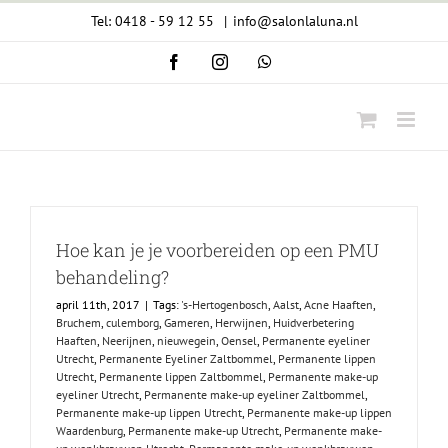
Ga
Tel: 0418 - 59 12 55
|
info@salonlaluna.nl
naar
Facebook
Instagram
WhatsApp
inhoud
Hoe kan je je voorbereiden op een PMU
behandeling?
april 11th, 2017
|
Tags:
's-Hertogenbosch
,
Aalst
,
Acne Haaften
,
Bruchem
,
culemborg
,
Gameren
,
Herwijnen
,
Huidverbetering
Haaften
,
Neerijnen
,
nieuwegein
,
Oensel
,
Permanente eyeliner
Utrecht
,
Permanente Eyeliner Zaltbommel
,
Permanente lippen
Utrecht
,
Permanente lippen Zaltbommel
,
Permanente make-up
eyeliner Utrecht
,
Permanente make-up eyeliner Zaltbommel
,
Permanente make-up lippen Utrecht
,
Permanente make-up lippen
Waardenburg
,
Permanente make-up Utrecht
,
Permanente make-