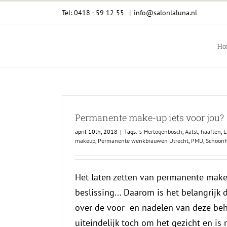
Ga
Tel: 0418 - 59 12 55
|
info@salonlaluna.nl
naar
inhoud
Ho
Permanente make-up iets voor jou?
april 10th, 2018
|
Tags:
's-Hertogenbosch
,
Aalst
,
haaften
,
L
makeup
,
Permanente wenkbrauwen Utrecht
,
PMU
,
Schoonh
Het laten zetten van permanente make
beslissing... Daarom is het belangrijk
over de voor- en nadelen van deze beh
uiteindelijk toch om het gezicht en is