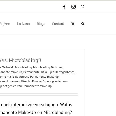
Facebook
Instagram
WhatsApp
Prijzen
La Luna
Blogs
Contact
vs. Microblading?!
ke Techniek
,
Microblading
,
Microblading Techniek
,
manente make-up
,
Permanente make-up 's Hertogenbosch
,
ente make-up Utrecht
,
Permanente make-up
 wenkbrauwen Utrecht
,
Powder Brows
,
powderbrow
,
op het gebied van Permanente Make-Up
p het internet zie verschijnen. Wat is
ermanente Make-Up en Microblading?