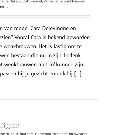
nente Make-up Zaltbommel
,
Permanente wenkbrauwen
recht
n van model Cara Delevingne en
 gezien? Vooral Cara is bekend geworden
e wenkbrauwen. Het is lastig om te
en bestaan die nu in zijn. Ik denk
at wenkbrauwen niet ‘in’ kunnen zijn.
sen bij je gezicht en ook bij [...]
 lippen!
nbosch
,
Aalst
,
Bruchem
,
culemborg
,
Neerijnen
,
nieuwegein
,