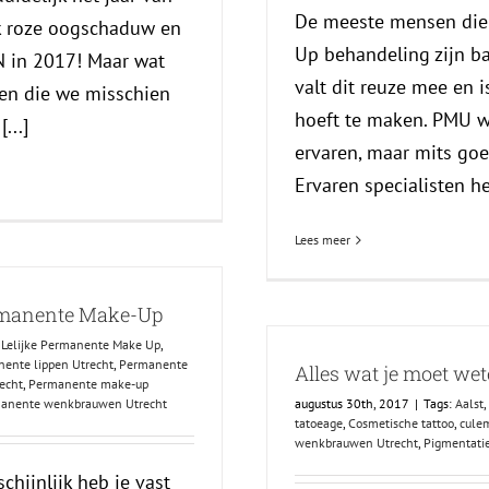
De meeste mensen die 
k roze oogschaduw en
Up behandeling zijn b
IN in 2017! Maar wat
valt dit reuze mee en i
len die we misschien
hoeft te maken. PMU w
...]
ervaren, maar mits goe
Ervaren specialisten he
Lees meer
ermanente Make-Up
,
Lelijke Permanente Make Up
,
ente lippen Utrecht
,
Permanente
Alles wat je moet wete
echt
,
Permanente make-up
anente wenkbrauwen Utrecht
augustus 30th, 2017
|
Tags:
Aalst
,
tatoeage
,
Cosmetische tattoo
,
cule
wenkbrauwen Utrecht
,
Pigmentati
chijnlijk heb je vast