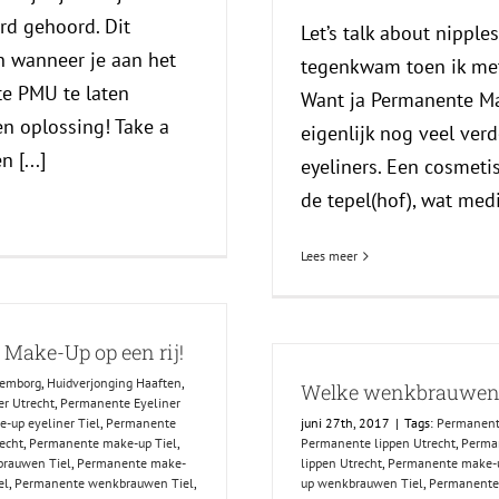
rd gehoord. Dit
Let’s talk about nipples
n wanneer je aan het
tegenkwam toen ik met
e PMU te laten
Want ja Permanente Ma
en oplossing! Take a
eigenlijk nog veel ver
 [...]
eyeliners. Een cosmeti
de tepel(hof), wat medi
Lees meer
 Make-Up op een rij!
lemborg
,
Huidverjonging Haaften
,
Welke wenkbrauwen z
r Utrecht
,
Permanente Eyeliner
-up eyeliner Tiel
,
Permanente
juni 27th, 2017
|
Tags:
Permanente
echt
,
Permanente make-up Tiel
,
Permanente lippen Utrecht
,
Perman
rauwen Tiel
,
Permanente make-
lippen Utrecht
,
Permanente make-u
el
,
Permanente wenkbrauwen Tiel
,
up wenkbrauwen Tiel
,
Permanente