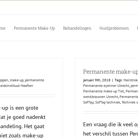
me
Permanente Make-Up
Behandelingen
Huidproblemen
Permanente make-up 
ippen
,
make-up
,
permanente
januari 9th, 2018
|
Tags:
Hairstro
eidsinstituut Haaften
Permanente eyeliner Utrecht
,
per
Permanente make-up Tiel
,
Perman
wenkbrauwen Utrecht
,
Permanente
SofTap
,
SofTap techniek
,
Techniek 
-up is een grote
 dat je goed nadenkt
Een vraag die ik veel o
andeling. Het gaat
het verschil tussen P
 niet zoals make-up