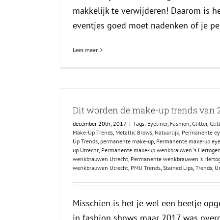
makkelijk te verwijderen! Daarom is he
eventjes goed moet nadenken of je per
Lees meer
Dit worden de make-up trends van 2
december 20th, 2017
|
Tags:
Eyeliner
,
Fashion
,
Glitter
,
Glit
Make-Up Trends
,
Metallic Brows
,
Natuurlijk
,
Permanente eye
Up Trends
,
permanente make-up
,
Permanente make-up eyel
up Utrecht
,
Permanente make-up wenkbrauwen 's Hertoge
wenkbrauwen Utrecht
,
Permanente wenkbrauwen 's Herto
wenkbrauwen Utrecht
,
PMU Trends
,
Stained Lips
,
Trends
,
Un
Misschien is het je wel een beetje opge
in fashion shows maar 2017 was overdu