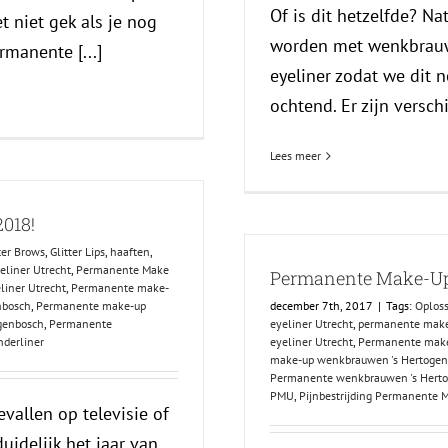
Of is dit hetzelfde? Na
t niet gek als je nog
worden met wenkbrauwe
manente [...]
eyeliner zodat we dit 
ochtend. Er zijn versch
Lees meer
018!
ter Brows
,
Glitter Lips
,
haaften
,
liner Utrecht
,
Permanente Make
Permanente Make-U
iner Utrecht
,
Permanente make-
nbosch
,
Permanente make-up
december 7th, 2017
|
Tags:
Oploss
genbosch
,
Permanente
eyeliner Utrecht
,
permanente mak
derliner
eyeliner Utrecht
,
Permanente make
make-up wenkbrauwen 's Hertoge
Permanente wenkbrauwen 's Hert
PMU
,
Pijnbestrijding Permanente 
vallen op televisie of
idelijk het jaar van