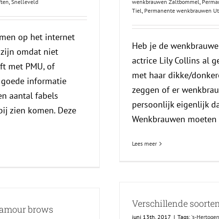
ften
,
Snelleveld
wenkbrauwen Zaltbommel
,
Perma
Tiel
,
Permanente wenkbrauwen Ut
omen op het internet
Heb je de wenkbrauwe
 zijn omdat niet
actrice Lily Collins al
eft met PMU, of
met haar dikke/donker
 goede informatie
zeggen of er wenkbrauw
n aantal fabels
persoonlijk eigenlijk d
bij zien komen. Deze
Wenkbrauwen moeten pas
Lees meer
Verschillende soorten
lamour brows
juni 13th, 2017
|
Tags:
's-Hertoge