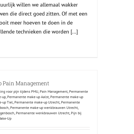
tuurlijk willen we allemaal wakker
n die direct goed zitten. Of met een
nooit meer hoeven te doen in de
illende technieken die worden [...]
p Pain Management
ing voor pijn tijdens PMU
,
Pain Management
,
Permanente
e-up
,
Permanente make-up Aalst
,
Permanente make-up
-up Tiel
,
Permanente make-up Utrecht
,
Permanente
nbosch
,
Permanente make-up wenkbrauwen Utrecht
,
ogenbosch
,
Permanente wenkbrauwen Utrecht
,
Pijn bij
Make-Up