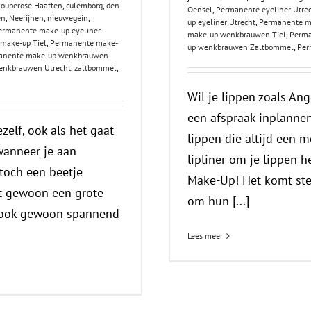
ouperose Haaften
,
culemborg
,
den
Oensel
,
Permanente eyeliner Utre
en
,
Neerijnen
,
nieuwegein
,
up eyeliner Utrecht
,
Permanente m
ermanente make-up eyeliner
make-up wenkbrauwen Tiel
,
Perma
make-up Tiel
,
Permanente make-
up wenkbrauwen Zaltbommel
,
Per
anente make-up wenkbrauwen
enkbrauwen Utrecht
,
zaltbommel
,
Wil je lippen zoals Ang
een afspraak inplannen
ezelf, ook als het gaat
lippen die altijd een m
wanneer je aan
lipliner om je lippen 
toch een beetje
Make-Up! Het komt ste
t gewoon een grote
om hun [...]
k ook gewoon spannend
Lees meer