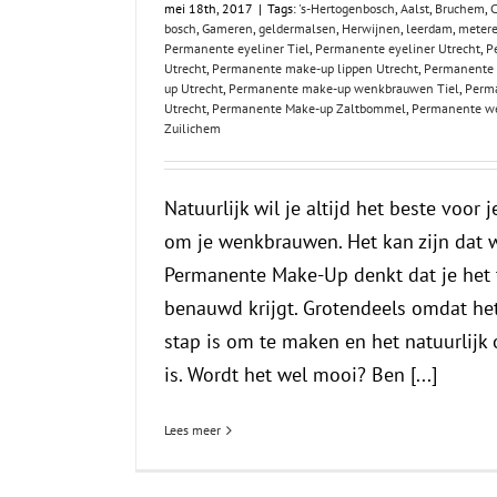
mei 18th, 2017
|
Tags:
's-Hertogenbosch
,
Aalst
,
Bruchem
,
C
bosch
,
Gameren
,
geldermalsen
,
Herwijnen
,
leerdam
,
meter
Permanente eyeliner Tiel
,
Permanente eyeliner Utrecht
,
P
Utrecht
,
Permanente make-up lippen Utrecht
,
Permanente 
up Utrecht
,
Permanente make-up wenkbrauwen Tiel
,
Perm
Utrecht
,
Permanente Make-up Zaltbommel
,
Permanente w
Zuilichem
Natuurlijk wil je altijd het beste voor j
om je wenkbrauwen. Het kan zijn dat 
Permanente Make-Up denkt dat je het 
benauwd krijgt. Grotendeels omdat he
stap is om te maken en het natuurlij
is. Wordt het wel mooi? Ben [...]
Lees meer