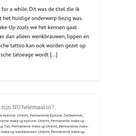
 for a while. Dit was de titel die ik
 het huidige onderwerp bezig was.
ke-Up zoals we het kennen gaat
der dan alleen wenkbrauwen, lippen en
sche tattoo kan ook worden gezet op
sche tatoeage wordt [...]
ijn NU helemaal in?
 eyeliner Utrecht
,
Permanente Eyeliner Zaltbommel
,
ente make-up eyeliner Utrecht
,
Permanente make-up
p Tiel
,
Permanente make-up Utrecht
,
Permanente make-
 make-up wenkbrauwen Utrecht
,
Permanente make-up