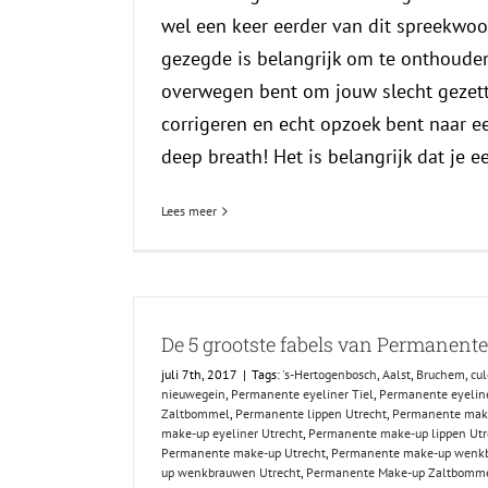
wel een keer eerder van dit spreekwoo
gezegde is belangrijk om te onthoude
overwegen bent om jouw slecht gezett
corrigeren en echt opzoek bent naar e
deep breath! Het is belangrijk dat je een
Lees meer
De 5 grootste fabels van Permanente
juli 7th, 2017
|
Tags:
's-Hertogenbosch
,
Aalst
,
Bruchem
,
cu
nieuwegein
,
Permanente eyeliner Tiel
,
Permanente eyeline
Zaltbommel
,
Permanente lippen Utrecht
,
Permanente make
make-up eyeliner Utrecht
,
Permanente make-up lippen Utr
Permanente make-up Utrecht
,
Permanente make-up wenkb
up wenkbrauwen Utrecht
,
Permanente Make-up Zaltbomm