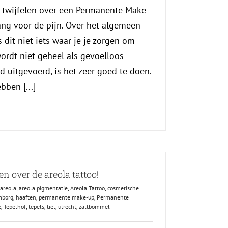
twijfelen over een Permanente Make
ang voor de pijn. Over het algemeen
s dit niet iets waar je je zorgen om
ordt niet geheel als gevoelloos
d uitgevoerd, is het zeer goed te doen.
bben [...]
n over de areola tattoo!
areola
,
areola pigmentatie
,
Areola Tattoo
,
cosmetische
mborg
,
haaften
,
permanente make-up
,
Permanente
e
,
Tepelhof
,
tepels
,
tiel
,
utrecht
,
zaltbommel