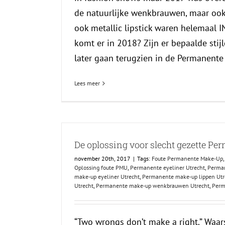
de natuurlijke wenkbrauwen, maar oo
ook metallic lipstick waren helemaal 
komt er in 2018? Zijn er bepaalde stij
later gaan terugzien in de Permanente [
Lees meer
De oplossing voor slecht gezette P
november 20th, 2017
|
Tags:
Foute Permanente Make-Up
Oplossing foute PMU
,
Permanente eyeliner Utrecht
,
Perman
make-up eyeliner Utrecht
,
Permanente make-up lippen Utr
Utrecht
,
Permanente make-up wenkbrauwen Utrecht
,
Perm
“Two wrongs don’t make a right.” Waars