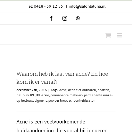
Ga
Tel: 0418 - 59 12 55
|
info@salonlaluna.nl
naar
Facebook
Instagram
WhatsApp
inhoud
Waarom heb ik last van acne? En hoe
kom ik er vanaf?
december 7th, 2016
|
Tags:
Acne
,
definitief ontharen
,
haaften
,
hellouw
,
IPL
,
IPL-acne
,
permanente make-up
,
permanente make-
up hellouw
,
pigment
,
powder brow
,
schoonheidssalon
Acne is een veelvoorkomende
huidaandoening die vooral bij jongeren