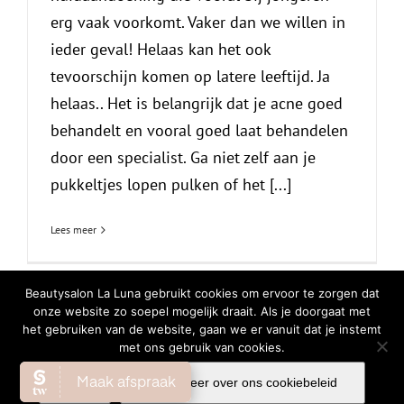
erg vaak voorkomt. Vaker dan we willen in
ieder geval! Helaas kan het ook
tevoorschijn komen op latere leeftijd. Ja
helaas.. Het is belangrijk dat je acne goed
behandelt en vooral goed laat behandelen
door een specialist. Ga niet zelf aan je
pukkeltjes lopen pulken of het [...]
Lees meer
Beautysalon La Luna gebruikt cookies om ervoor te zorgen dat
onze website zo soepel mogelijk draait. Als je doorgaat met
het gebruiken van de website, gaan we er vanuit dat je instemt
© Copyright
2026 | All Rights Reserved |
Privacy Verklaring
|
Cookiebeleid
met ons gebruik van cookies.
Facebook
Instagram
WhatsA
Ok
Lees meer over ons cookiebeleid