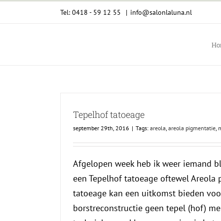
Ga
Tel: 0418 - 59 12 55
|
info@salonlaluna.nl
naar
inhoud
Ho
Tepelhof tatoeage
september 29th, 2016
|
Tags:
areola
,
areola pigmentatie
,
m
Afgelopen week heb ik weer iemand b
een Tepelhof tatoeage oftewel Areola 
tatoeage kan een uitkomst bieden voo
borstreconstructie geen tepel (hof) me