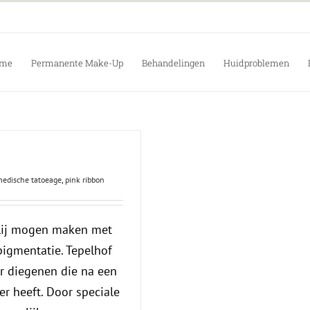
me
Permanente Make-Up
Behandelingen
Huidproblemen
edische tatoeage
,
pink ribbon
lij mogen maken met
pigmentatie. Tepelhof
r diegenen die na een
er heeft. Door speciale