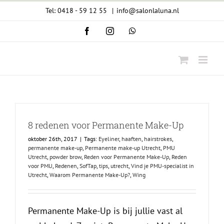
Ga
Tel: 0418 - 59 12 55
|
info@salonlaluna.nl
naar
Facebook
Instagram
WhatsApp
inhoud
8 redenen voor Permanente Make-Up
oktober 26th, 2017
|
Tags:
Eyeliner
,
haaften
,
hairstrokes
,
permanente make-up
,
Permanente make-up Utrecht
,
PMU
Utrecht
,
powder brow
,
Reden voor Permanente Make-Up
,
Reden
voor PMU
,
Redenen
,
SofTap
,
tips
,
utrecht
,
Vind je PMU-specialist in
Utrecht
,
Waarom Permanente Make-Up?
,
Wing
Permanente Make-Up is bij jullie vast al