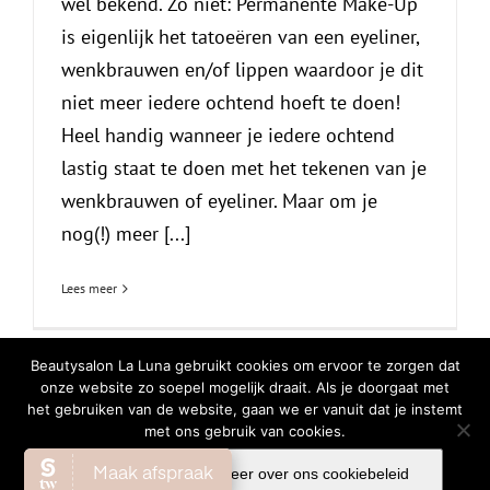
wel bekend. Zo niet: Permanente Make-Up
is eigenlijk het tatoeëren van een eyeliner,
wenkbrauwen en/of lippen waardoor je dit
niet meer iedere ochtend hoeft te doen!
Heel handig wanneer je iedere ochtend
lastig staat te doen met het tekenen van je
wenkbrauwen of eyeliner. Maar om je
nog(!) meer [...]
Lees meer
Beautysalon La Luna gebruikt cookies om ervoor te zorgen dat
onze website zo soepel mogelijk draait. Als je doorgaat met
het gebruiken van de website, gaan we er vanuit dat je instemt
© Copyright
2026 | All Rights Reserved |
Privacy Verklaring
|
Cookiebeleid
met ons gebruik van cookies.
Facebook
Instagram
WhatsA
Ok
Lees meer over ons cookiebeleid