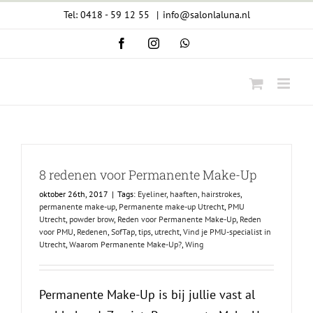
Ga
Tel: 0418 - 59 12 55
|
info@salonlaluna.nl
naar
Facebook
Instagram
WhatsApp
inhoud
8 redenen voor Permanente Make-Up
oktober 26th, 2017
|
Tags:
Eyeliner
,
haaften
,
hairstrokes
,
permanente make-up
,
Permanente make-up Utrecht
,
PMU
Utrecht
,
powder brow
,
Reden voor Permanente Make-Up
,
Reden
voor PMU
,
Redenen
,
SofTap
,
tips
,
utrecht
,
Vind je PMU-specialist in
Utrecht
,
Waarom Permanente Make-Up?
,
Wing
Permanente Make-Up is bij jullie vast al