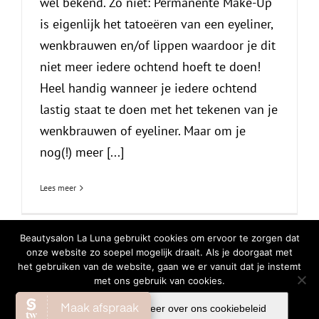
wel bekend. Zo niet: Permanente Make-Up
is eigenlijk het tatoeëren van een eyeliner,
wenkbrauwen en/of lippen waardoor je dit
niet meer iedere ochtend hoeft te doen!
Heel handig wanneer je iedere ochtend
lastig staat te doen met het tekenen van je
wenkbrauwen of eyeliner. Maar om je
nog(!) meer [...]
Lees meer
Beautysalon La Luna gebruikt cookies om ervoor te zorgen dat
onze website zo soepel mogelijk draait. Als je doorgaat met
het gebruiken van de website, gaan we er vanuit dat je instemt
© Copyright
2026 | All Rights Reserved |
Privacy Verklaring
|
Cookiebeleid
met ons gebruik van cookies.
Facebook
Instagram
WhatsA
Ok
Lees meer over ons cookiebeleid