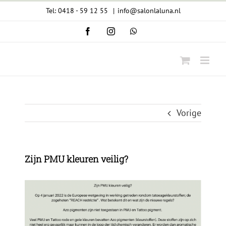
Ga
Tel: 0418 - 59 12 55
|
info@salonlaluna.nl
naar
Facebook
Instagram
WhatsApp
inhoud
Vorige
Zijn PMU kleuren veilig?