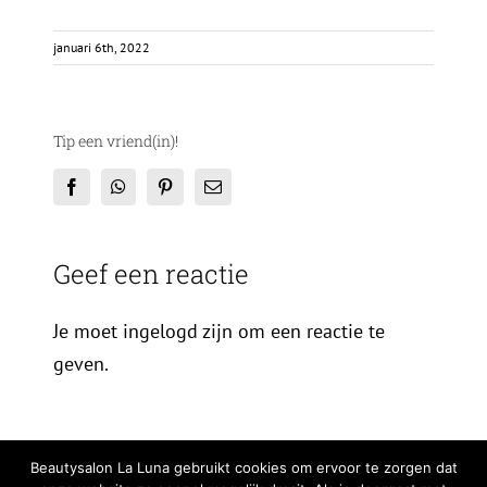
januari 6th, 2022
Tip een vriend(in)!
Facebook
WhatsApp
Pinterest
E-
mail
Geef een reactie
Je moet ingelogd zijn om een reactie te
geven.
Beautysalon La Luna gebruikt cookies om ervoor te zorgen dat