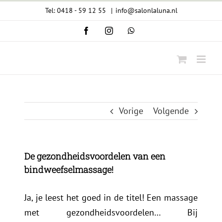
Ga
Tel: 0418 - 59 12 55
|
info@salonlaluna.nl
naar
Facebook
Instagram
WhatsApp
inhoud
Vorige
Volgende
De gezondheidsvoordelen van een
bindweefselmassage!
Ja, je leest het goed in de titel! Een massage
met gezondheidsvoordelen… Bij