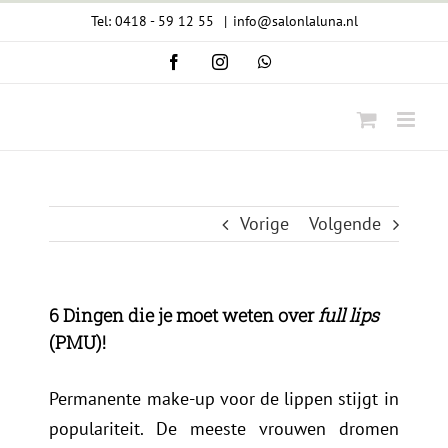
Ga
Tel: 0418 - 59 12 55
|
info@salonlaluna.nl
naar
Facebook
Instagram
WhatsApp
inhoud
Vorige
Volgende
6 Dingen die je moet weten over
full lips
(PMU)!
Permanente make-up voor de lippen stijgt in
populariteit. De meeste vrouwen dromen