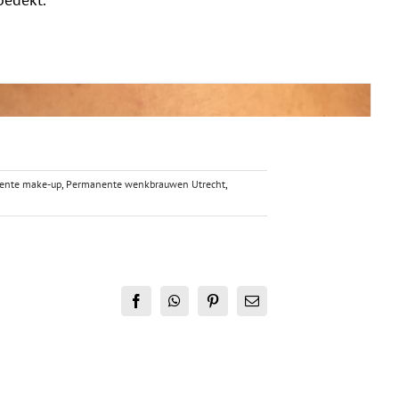
ente make-up
,
Permanente wenkbrauwen Utrecht
,
Facebook
WhatsApp
Pinterest
E-
mail