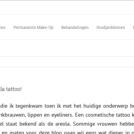
me
Permanente Make-Up
Behandelingen
Huidproblemen
a tattoo!
itel die ik tegenkwam toen ik met het huidige onderwerp
nkbrauwen, lippen en eyeliners. Een cosmetische tattoo
l staat bekend als de areola. Sommige vrouwen hebben
 en maten voor, deze blog gaan wij eens wat dieper in o