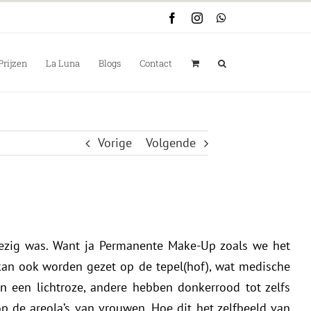
Facebook
Instagram
WhatsApp
Prijzen
La Luna
Blogs
Contact
Vorige
Volgende
 bezig was. Want ja Permanente Make-Up zoals we het
 kan ook worden gezet op de tepel(hof), wat medische
 een lichtroze, andere hebben donkerrood tot zelfs
p de areola’s van vrouwen. Hoe dit het zelfbeeld van