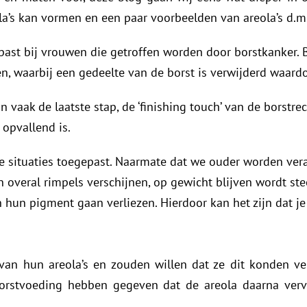
la’s kan vormen en een paar voorbeelden van areola’s d.m
ast bij vrouwen die getroffen worden door borstkanker. B
n, waarbij een gedeelte van de borst is verwijderd waard
n vaak de laatste stap, de ‘finishing touch’ van de borstr
 opvallend is.
 situaties toegepast.
Naarmate dat we ouder worden vera
n overal rimpels verschijnen, op gewicht blijven wordt stee
 hun pigment gaan verliezen. Hierdoor kan het zijn dat je
van hun areola’s en zouden willen dat ze dit konden v
e borstvoeding hebben gegeven dat de areola daarna verv