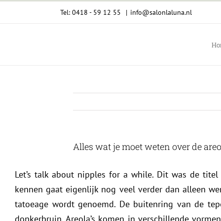
Ga
Tel: 0418 - 59 12 55
|
info@salonlaluna.nl
naar
inhoud
Ho
Alles wat je moet weten over de areol
Let’s talk about nipples for a while. Dit was de t
kennen gaat eigenlijk nog veel verder dan alleen we
tatoeage wordt genoemd. De buitenring van de tepe
donkerbruin. Areola’s komen in verschillende vormen