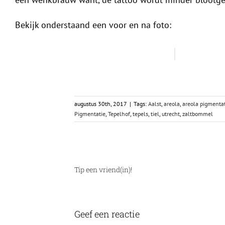
Bekijk onderstaand een voor en na foto:
augustus 30th, 2017
|
Tags:
Aalst
,
areola
,
areola pigmenta
Pigmentatie
,
Tepelhof
,
tepels
,
tiel
,
utrecht
,
zaltbommel
Tip een vriend(in)!
Geef een reactie