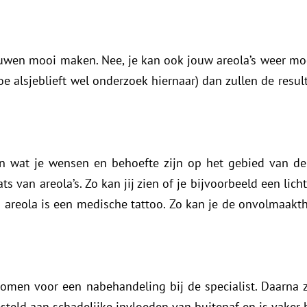
uwen mooi maken. Nee, je kan ook jouw areola’s weer m
doe alsjeblieft wel onderzoek hiernaar) dan zullen de resul
n wat je wensen en behoefte zijn op het gebied van de a
 van areola’s. Zo kan jij zien of je bijvoorbeeld een licht
 areola is een medische tattoo. Zo kan je de onvolmaakth
en voor een nabehandeling bij de specialist. Daarna za
teld aan schadelijke invloeden van buitenaf en is vaker 