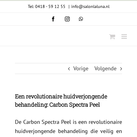
Ga
Tel: 0418 - 59 12 55
|
info@salonlaluna.nl
naar
Facebook
Instagram
WhatsApp
inhoud
Vorige
Volgende
Een revolutionaire huidverjongende
behandeling: Carbon Spectra Peel
De Carbon Spectra Peel is een revolutionaire
huidverjongende behandeling die veilig en