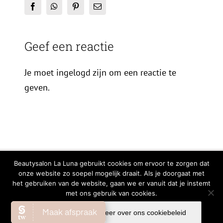
Facebook
WhatsApp
Pinterest
E-
mail
Geef een reactie
Je moet ingelogd zijn om een reactie te
geven.
© Copyright
2026 | All Rights Reserved |
Privacy Verklaring
|
Cookiebeleid
Beautysalon La Luna gebruikt cookies om ervoor te zorgen dat
onze website zo soepel mogelijk draait. Als je doorgaat met
Facebook
Instagram
WhatsA
het gebruiken van de website, gaan we er vanuit dat je instemt
met ons gebruik van cookies.
Ok
Lees meer over ons cookiebeleid