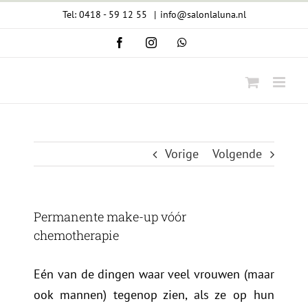
Ga
Tel: 0418 - 59 12 55
|
info@salonlaluna.nl
naar
Facebook
Instagram
WhatsApp
inhoud
Vorige
Volgende
Permanente make-up vóór
chemotherapie
Eén van de dingen waar veel vrouwen (maar
ook mannen) tegenop zien, als ze op hun