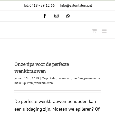
Ga
Tel: 0418 - 59 12 55
|
info@salonlaluna.nl
naar
Facebook
Instagram
WhatsApp
inhoud
Onze tips voor de perfecte
wenkbrauwen
januari 15th, 2019
|
Tags:
Aalst
,
culemborg
,
haaften
,
permanente
make-up
,
PMU
,
wenkbrauwen
De perfecte wenkbrauwen behouden kan
een uitdaging zijn. Moeten we epileren? Of