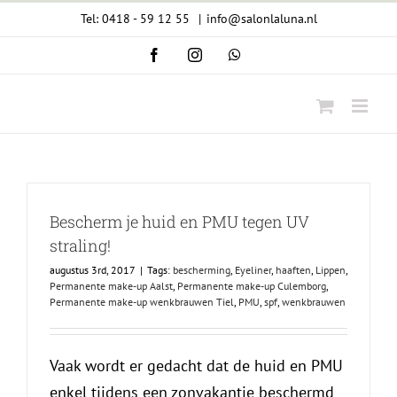
Ga
Tel: 0418 - 59 12 55
|
info@salonlaluna.nl
naar
Facebook
Instagram
WhatsApp
inhoud
Bescherm je huid en PMU tegen UV
straling!
augustus 3rd, 2017
|
Tags:
bescherming
,
Eyeliner
,
haaften
,
Lippen
,
Permanente make-up Aalst
,
Permanente make-up Culemborg
,
Permanente make-up wenkbrauwen Tiel
,
PMU
,
spf
,
wenkbrauwen
Vaak wordt er gedacht dat de huid en PMU
enkel tijdens een zonvakantie beschermd