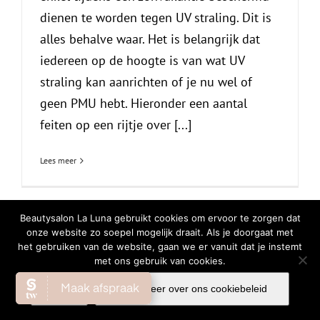
dienen te worden tegen UV straling. Dit is
alles behalve waar. Het is belangrijk dat
iedereen op de hoogte is van wat UV
straling kan aanrichten of je nu wel of
geen PMU hebt. Hieronder een aantal
feiten op een rijtje over [...]
Lees meer
Beautysalon La Luna gebruikt cookies om ervoor te zorgen dat
onze website zo soepel mogelijk draait. Als je doorgaat met
© Copyright
2026 | All Rights Reserved |
Privacy Verklaring
|
Cookiebeleid
het gebruiken van de website, gaan we er vanuit dat je instemt
met ons gebruik van cookies.
Facebook
Instagram
WhatsA
Ok
Lees meer over ons cookiebeleid