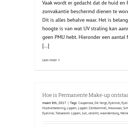
Vaak wordt er gedacht dat de huid en 
zonvakantie beschermd dienen te word
Dit is alles behalve waar. Het is belan
hoogte is van wat UV straling kan aanr
geen PMU hebt. Hieronder een aantal fe
[...]
Lees meer
Hoe is Permanente Make-up ontsta
maart 8th, 2017
|
Tags:
Couperose
,
De Vergt
,
Eyeliner
,
Eyel
Huidverbetering
,
Lippen
,
Lippen Zaltbommel
,
Nieuwaal
,
Sch
Eyeliner
,
Tatoeeren Lippen
,
tuil
,
utrecht
,
waardenburg
,
Wenk