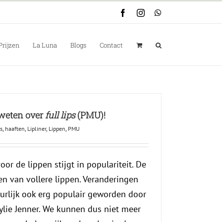
Facebook
Instagram
WhatsApp
Prijzen
La Luna
Blogs
Contact
 weten over
full lips
(PMU)!
ps
,
haaften
,
Lipliner
,
Lippen
,
PMU
r de lippen stijgt in populariteit. De
 van vollere lippen. Veranderingen
uurlijk ook erg populair geworden door
lie Jenner. We kunnen dus niet meer