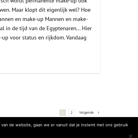
isch wordt permanente make-up ook
en. Maar klopt dit eigenlijk wel? Hoe
Mannen en make-up Mannen en make-
l in de tijd van de Egyptenaren... Hier
up voor status en rijkdom. Vandaag
Volgende
1
2
 van de website, gaan we er vanuit dat je instemt met ons gebruik