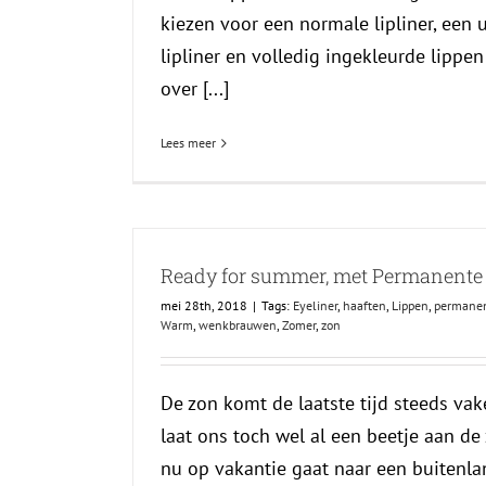
kiezen voor een normale lipliner, een
lipliner en volledig ingekleurde lippen 
over [...]
Lees meer
Ready for summer, met Permanente
mei 28th, 2018
|
Tags:
Eyeliner
,
haaften
,
Lippen
,
permane
Warm
,
wenkbrauwen
,
Zomer
,
zon
De zon komt de laatste tijd steeds vak
laat ons toch wel al een beetje aan de
nu op vakantie gaat naar een buitenla