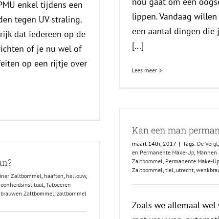
nou gaat om een oogsc
PMU enkel tijdens een
lippen. Vandaag willen
en tegen UV straling.
een aantal dingen die 
grijk dat iedereen op de
[...]
ichten of je nu wel of
iten op een rijtje over
Lees meer
Kan een man permane
maart 14th, 2017
|
Tags:
De Vergt
en Permanente Make-Up
,
Mannen 
an?
Zaltbommel
,
Permanente Make-Up 
Zaltbommel
,
tiel
,
utrecht
,
wenkbra
iner Zaltbommel
,
haaften
,
hellouw
,
oonheidsinstituut
,
Tatoeeren
brauwen Zaltbommel
,
zaltbommel
Zoals we allemaal wel