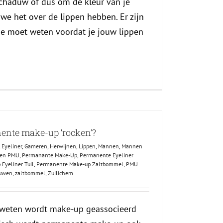
haduw of dus om de kleur van je
 we het over de lippen hebben. Er zijn
je moet weten voordat je jouw lippen
nte make-up ‘rocken’?
,
Eyeliner
,
Gameren
,
Herwijnen
,
Lippen
,
Mannen
,
Mannen
en PMU
,
Permanante Make-Up
,
Permanente Eyeliner
Eyeliner Tuil
,
Permanente Make-up Zaltbommel
,
PMU
uwen
,
zaltbommel
,
Zuilichem
 weten wordt make-up geassocieerd