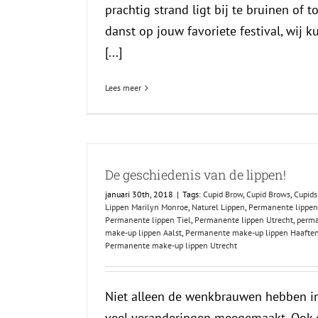
prachtig strand ligt bij te bruinen of t
danst op jouw favoriete festival, wij 
[...]
Lees meer
De geschiedenis van de lippen!
januari 30th, 2018
|
Tags:
Cupid Brow
,
Cupid Brows
,
Cupids
Lippen Marilyn Monroe
,
Naturel Lippen
,
Permanente lippen
Permanente lippen Tiel
,
Permanente lippen Utrecht
,
perm
make-up lippen Aalst
,
Permanente make-up lippen Haafte
Permanente make-up lippen Utrecht
Niet alleen de wenkbrauwen hebben in
veel veranderingen meegemaakt. Ook 