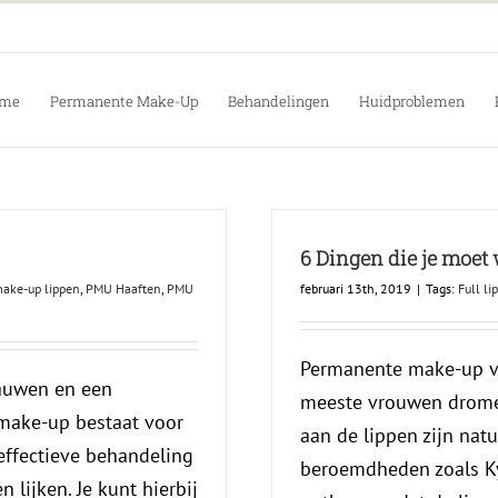
me
Permanente Make-Up
Behandelingen
Huidproblemen
6 Dingen die je moet
ake-up lippen
,
PMU Haaften
,
PMU
februari 13th, 2019
|
Tags:
Full li
Permanente make-up voo
rauwen en een
meeste vrouwen dromen
make-up bestaat voor
aan de lippen zijn nat
effectieve behandeling
beroemdheden zoals Ky
 lijken. Je kunt hierbij