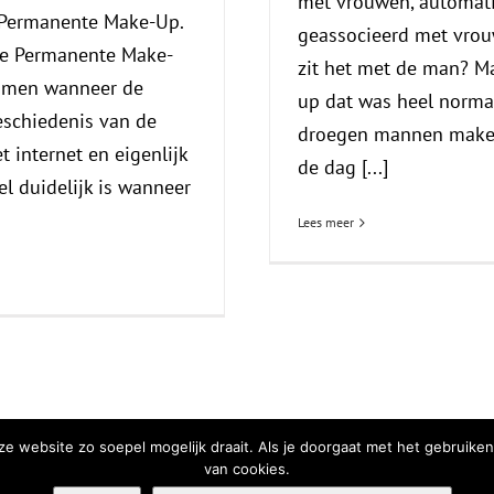
met vrouwen, automat
 Permanente Make-Up.
geassocieerd met vrouw
de Permanente Make-
zit het met de man? 
 komen wanneer de
up dat was heel normaa
eschiedenis van de
droegen mannen make-
 internet en eigenlijk
de dag [...]
el duidelijk is wanneer
Lees meer
e website zo soepel mogelijk draait. Als je doorgaat met het gebruiken
van cookies.