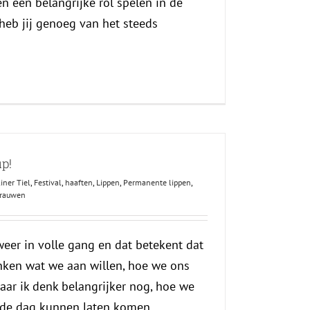
n een belangrijke rol spelen in de
 heb jij genoeg van het steeds
p!
iner Tiel
,
Festival
,
haaften
,
Lippen
,
Permanente lippen
,
rauwen
weer in volle gang en dat betekent dat
ken wat we aan willen, hoe we ons
ar ik denk belangrijker nog, hoe we
 de dag kunnen laten komen.