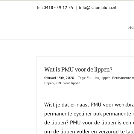
Ga
Tel: 0418 - 59 12 55
|
info@salonlaluna.nl
naar
inhoud
Ho
Wat is PMU voor de lippen?
februari 15th, 2020
|
Tags:
Full lips
,
Lippen
,
Permanente m
lippen
,
PMU voor lippen
Wist je dat er naast PMU voor wenkb
permanente eyeliner ook permanente 
de lippen? PMU voor de lippen is een 
om de lippen voller en verzorgd te laten