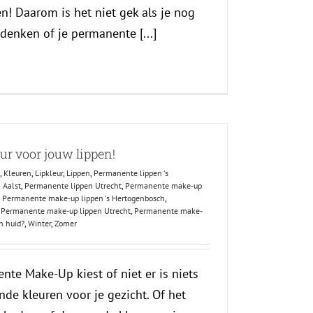
en! Daarom is het niet gek als je nog
enken of je permanente [...]
eur voor jouw lippen!
,
Kleuren
,
Lipkleur
,
Lippen
,
Permanente lippen 's
 Aalst
,
Permanente lippen Utrecht
,
Permanente make-up
,
Permanente make-up lippen 's Hertogenbosch
,
,
Permanente make-up lippen Utrecht
,
Permanente make-
n huid?
,
Winter
,
Zomer
nte Make-Up kiest of niet er is niets
nde kleuren voor je gezicht. Of het