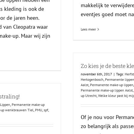
makkelijk te verwijder
ls kleding is ook de
eventjes goed moet nad
or de jaren heen.
jd van Cleopatra waar
Lees meer
make-up. Maar wij zijn
Zo kies je de beste kl
november 6th, 2017
|
Tags:
Herfst
Hertogenbosch
,
Permanente lippen
Aalst
,
Permanente make-up lippen
Permanente make-up lippen Aalst
traling!
up Utrecht
,
Welke kleur past bij mij
Lippen
,
Permanente make-up
up wenkbrauwen Tiel
,
PMU
,
spf
,
Of je nou voor Permane
zo belangrijk als passe