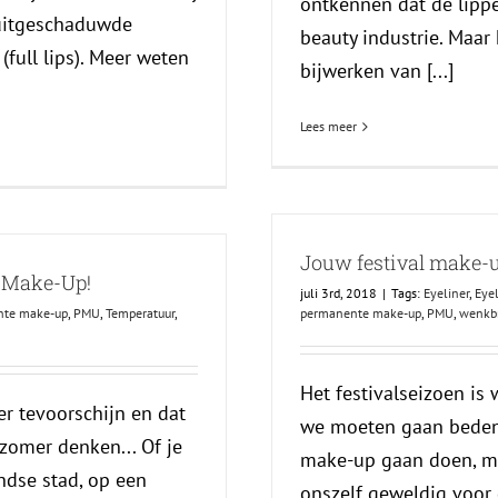
ontkennen dat de lippe
 uitgeschaduwde
beauty industrie. Maar
(full lips). Meer weten
bijwerken van [...]
Lees meer
Jouw festival make-u
 Make-Up!
juli 3rd, 2018
|
Tags:
Eyeliner
,
Eyel
nte make-up
,
PMU
,
Temperatuur
,
permanente make-up
,
PMU
,
wenkb
Het festivalseizoen is 
er tevoorschijn en dat
we moeten gaan beden
 zomer denken... Of je
make-up gaan doen, ma
ndse stad, op een
onszelf geweldig voor