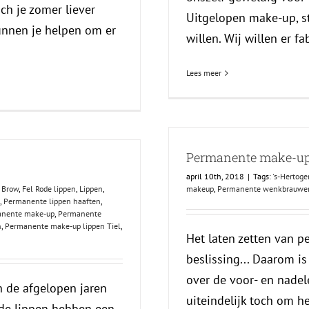
och je zomer liever
Uitgelopen make-up, st
kunnen je helpen om er
willen. Wij willen er fab
Lees meer
Permanente make-up 
april 10th, 2018
|
Tags:
's-Hertog
 Brow
,
Fel Rode lippen
,
Lippen
,
makeup
,
Permanente wenkbrauwen
,
Permanente lippen haaften
,
anente make-up
,
Permanente
n
,
Permanente make-up lippen Tiel
,
Het laten zetten van 
beslissing... Daarom is
over de voor- en nadel
 de afgelopen jaren
uiteindelijk toch om he
de lippen hebben een