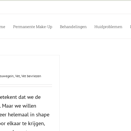
me
Permanente Make-Up
Behandelingen
Huidproblemen
euwegein
,
Vet
,
Vet bevriezen
betekent dat we de
. Maar we willen
weer helemaal in shape
or elkaar te krijgen,