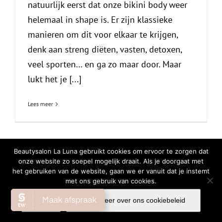
natuurlijk eerst dat onze bikini body weer
helemaal in shape is. Er zijn klassieke
manieren om dit voor elkaar te krijgen,
denk aan streng diëten, vasten, detoxen,
veel sporten… en ga zo maar door. Maar
lukt het je [...]
Lees meer
Beautysalon La Luna gebruikt cookies om ervoor te zorgen dat
onze website zo soepel mogelijk draait. Als je doorgaat met
© Copyright
2026 | All Rights Reserved |
Privacy Verklaring
|
Cookiebeleid
het gebruiken van de website, gaan we er vanuit dat je instemt
Facebook
Instagram
WhatsA
met ons gebruik van cookies.
Ok
Lees meer over ons cookiebeleid