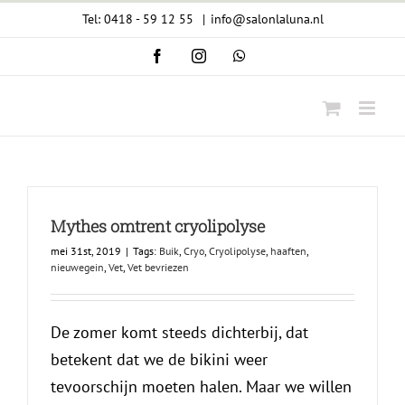
Ga
Tel: 0418 - 59 12 55
|
info@salonlaluna.nl
naar
Facebook
Instagram
WhatsApp
inhoud
Mythes omtrent cryolipolyse
mei 31st, 2019
|
Tags:
Buik
,
Cryo
,
Cryolipolyse
,
haaften
,
nieuwegein
,
Vet
,
Vet bevriezen
De zomer komt steeds dichterbij, dat
betekent dat we de bikini weer
tevoorschijn moeten halen. Maar we willen