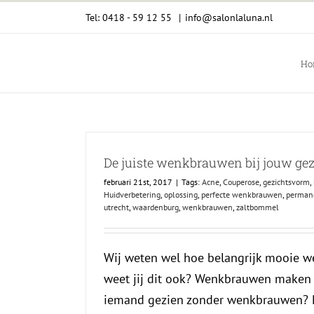
Ga
Tel: 0418 - 59 12 55
|
info@salonlaluna.nl
naar
inhoud
Ho
De juiste wenkbrauwen bij jouw ge
februari 21st, 2017
|
Tags:
Acne
,
Couperose
,
gezichtsvorm
,
Huidverbetering
,
oplossing
,
perfecte wenkbrauwen
,
perman
utrecht
,
waardenburg
,
wenkbrauwen
,
zaltbommel
Wij weten wel hoe belangrijk mooie w
weet jij dit ook? Wenkbrauwen maken j
iemand gezien zonder wenkbrauwen? 