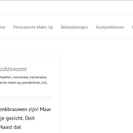
me
Permanente Make-Up
Behandelingen
Huidproblemen
zichtsvorm!
haaften
,
hairstroke
,
hairstrokes
,
ente make-up
,
powderbrow
,
tuil
,
enkbrauwen zijn! Maar
e gezicht. Ooit
Naast dat