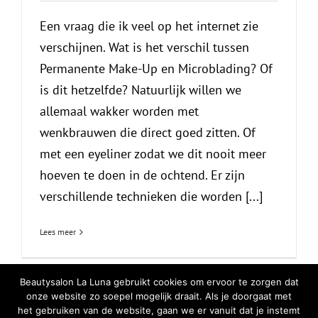
Een vraag die ik veel op het internet zie
verschijnen. Wat is het verschil tussen
Permanente Make-Up en Microblading? Of
is dit hetzelfde? Natuurlijk willen we
allemaal wakker worden met
wenkbrauwen die direct goed zitten. Of
met een eyeliner zodat we dit nooit meer
hoeven te doen in de ochtend. Er zijn
verschillende technieken die worden [...]
Lees meer
Beautysalon La Luna gebruikt cookies om ervoor te zorgen dat
onze website zo soepel mogelijk draait. Als je doorgaat met
het gebruiken van de website, gaan we er vanuit dat je instemt
© Copyright
2026 | All Rights Reserved |
Privacy Verklaring
|
Cookiebeleid