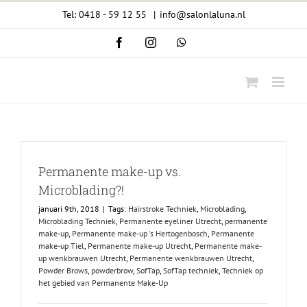
Ga
Tel: 0418 - 59 12 55
|
info@salonlaluna.nl
naar
Facebook
Instagram
WhatsApp
inhoud
Permanente make-up vs.
Microblading?!
januari 9th, 2018
|
Tags:
Hairstroke Techniek
,
Microblading
,
Microblading Techniek
,
Permanente eyeliner Utrecht
,
permanente
make-up
,
Permanente make-up 's Hertogenbosch
,
Permanente
make-up Tiel
,
Permanente make-up Utrecht
,
Permanente make-
up wenkbrauwen Utrecht
,
Permanente wenkbrauwen Utrecht
,
Powder Brows
,
powderbrow
,
SofTap
,
SofTap techniek
,
Techniek op
het gebied van Permanente Make-Up