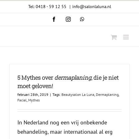
Ga
Tel: 0418 - 59 12 55
|
info@salonlaluna.nl
naar
Facebook
Instagram
WhatsApp
inhoud
5 Mythes over
dermaplaning
, die je niet
moet geloven!
februari 28th, 2019
|
Tags:
Beautysalon La Luna
,
Dermaplaning
,
Facial
,
Mythes
In Nederland nog een vrij onbekende
behandeling, maar internationaal al erg