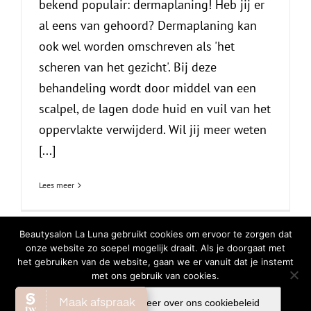
bekend populair: dermaplaning! Heb jij er
al eens van gehoord? Dermaplaning kan
ook wel worden omschreven als 'het
scheren van het gezicht'. Bij deze
behandeling wordt door middel van een
scalpel, de lagen dode huid en vuil van het
oppervlakte verwijderd. Wil jij meer weten
[...]
Lees meer
Beautysalon La Luna gebruikt cookies om ervoor te zorgen dat
onze website zo soepel mogelijk draait. Als je doorgaat met
het gebruiken van de website, gaan we er vanuit dat je instemt
© Copyright
2026 | All Rights Reserved |
Privacy Verklaring
|
Cookiebeleid
met ons gebruik van cookies.
Facebook
Instagram
WhatsA
Ok
Lees meer over ons cookiebeleid