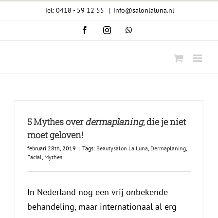
Ga
Tel: 0418 - 59 12 55
|
info@salonlaluna.nl
naar
Facebook
Instagram
WhatsApp
inhoud
5 Mythes over
dermaplaning
, die je niet
moet geloven!
februari 28th, 2019
|
Tags:
Beautysalon La Luna
,
Dermaplaning
,
Facial
,
Mythes
In Nederland nog een vrij onbekende
behandeling, maar internationaal al erg