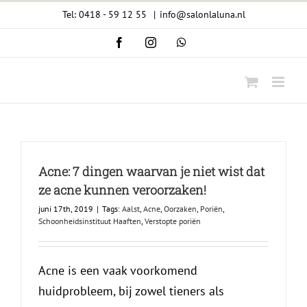
Ga
Tel: 0418 - 59 12 55
|
info@salonlaluna.nl
naar
Facebook
Instagram
WhatsApp
inhoud
Acne: 7 dingen waarvan je niet wist dat
ze acne kunnen veroorzaken!
juni 17th, 2019
|
Tags:
Aalst
,
Acne
,
Oorzaken
,
Poriën
,
Schoonheidsinstituut Haaften
,
Verstopte poriën
Acne is een vaak voorkomend
huidprobleem, bij zowel tieners als