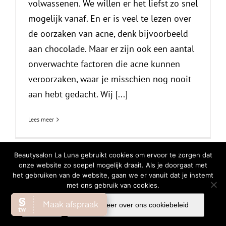
volwassenen. We willen er het liefst zo snel
mogelijk vanaf. En er is veel te lezen over
de oorzaken van acne, denk bijvoorbeeld
aan chocolade. Maar er zijn ook een aantal
onverwachte factoren die acne kunnen
veroorzaken, waar je misschien nog nooit
aan hebt gedacht. Wij [...]
Lees meer
Beautysalon La Luna gebruikt cookies om ervoor te zorgen dat
onze website zo soepel mogelijk draait. Als je doorgaat met
het gebruiken van de website, gaan we er vanuit dat je instemt
© Copyright
2026 | All Rights Reserved |
Privacy Verklaring
|
Cookiebeleid
met ons gebruik van cookies.
Facebook
Instagram
WhatsA
Ok
Lees meer over ons cookiebeleid