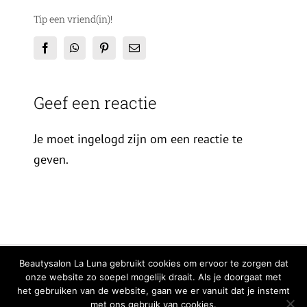
Tip een vriend(in)!
Facebook
WhatsApp
Pinterest
E-
mail
Geef een reactie
Je moet ingelogd zijn om een reactie te
geven.
© Copyright
2026 | All Rights Reserved |
Privacy Verklaring
|
Cookiebeleid
Beautysalon La Luna gebruikt cookies om ervoor te zorgen dat
onze website zo soepel mogelijk draait. Als je doorgaat met
Facebook
Instagram
WhatsA
het gebruiken van de website, gaan we er vanuit dat je instemt
met ons gebruik van cookies.