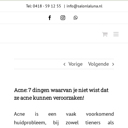
Ga
Tel: 0418 - 59 12 55
|
info@salonlaluna.nl
naar
Facebook
Instagram
WhatsApp
inhoud
Vorige
Volgende
Acne: 7 dingen waarvan je niet wist dat
ze acne kunnen veroorzaken!
Acne is een vaak voorkomend
huidprobleem, bij zowel tieners als