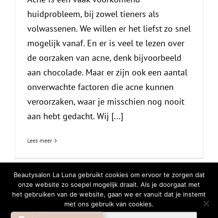
huidprobleem, bij zowel tieners als
volwassenen. We willen er het liefst zo snel
mogelijk vanaf. En er is veel te lezen over
de oorzaken van acne, denk bijvoorbeeld
aan chocolade. Maar er zijn ook een aantal
onverwachte factoren die acne kunnen
veroorzaken, waar je misschien nog nooit
aan hebt gedacht. Wij [...]
Lees meer
Beautysalon La Luna gebruikt cookies om ervoor te zorgen dat
onze website zo soepel mogelijk draait. Als je doorgaat met
het gebruiken van de website, gaan we er vanuit dat je instemt
© Copyright
2026 | All Rights Reserved |
Privacy Verklaring
|
Cookiebeleid
met ons gebruik van cookies.