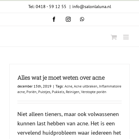
Ga
Tel: 0418 - 59 12 55
|
info@salonlaluna.nl
naar
Facebook
Instagram
WhatsApp
inhoud
Alles wat je moet weten over acne
december 15th, 2019
|
Tags:
Acne
,
Acne uitbraken
,
Inflammatoire
acne
,
Poriën
,
Puistjes
,
Pukkels
,
Reinigen
,
Verstopte poriën
Niet alleen tieners, maar ook volwassenen
kunnen last hebben van acne. Het is een
vervelend huidprobleem waar iedereen het