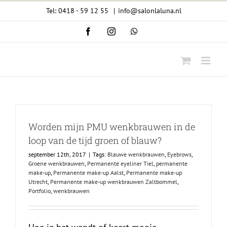
Ga
Tel: 0418 - 59 12 55
|
info@salonlaluna.nl
naar
Facebook
Instagram
WhatsApp
inhoud
Worden mijn PMU wenkbrauwen in de
loop van de tijd groen of blauw?
september 12th, 2017
|
Tags:
Blauwe wenkbrauwen
,
Eyebrows
,
Groene wenkbrauwen
,
Permanente eyeliner Tiel
,
permanente
make-up
,
Permanente make-up Aalst
,
Permanente make-up
Utrecht
,
Permanente make-up wenkbrauwen Zaltbommel
,
Portfolio
,
wenkbrauwen