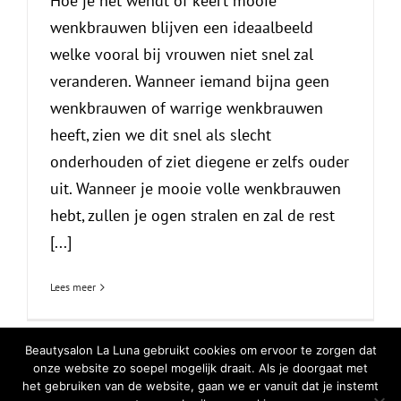
Hoe je het wendt of keert mooie
wenkbrauwen blijven een ideaalbeeld
welke vooral bij vrouwen niet snel zal
veranderen. Wanneer iemand bijna geen
wenkbrauwen of warrige wenkbrauwen
heeft, zien we dit snel als slecht
onderhouden of ziet diegene er zelfs ouder
uit. Wanneer je mooie volle wenkbrauwen
hebt, zullen je ogen stralen en zal de rest
[...]
Lees meer
Beautysalon La Luna gebruikt cookies om ervoor te zorgen dat
onze website zo soepel mogelijk draait. Als je doorgaat met
het gebruiken van de website, gaan we er vanuit dat je instemt
© Copyright
2026 | All Rights Reserved |
Privacy Verklaring
|
Cookiebeleid