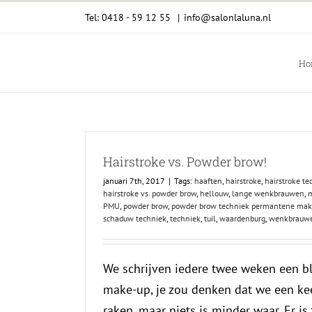
Ga
Tel: 0418 - 59 12 55
|
info@salonlaluna.nl
naar
inhoud
Ho
Hairstroke vs. Powder brow!
januari 7th, 2017
|
Tags:
haaften
,
hairstroke
,
hairstroke t
hairstroke vs. powder brow
,
hellouw
,
lange wenkbrauwen
,
PMU
,
powder brow
,
powder brow techniek permantene mak
schaduw techniek
,
techniek
,
tuil
,
waardenburg
,
wenkbrauw
We schrijven iedere twee weken een b
make-up, je zou denken dat we een ke
raken, maar niets is minder waar. Er is 