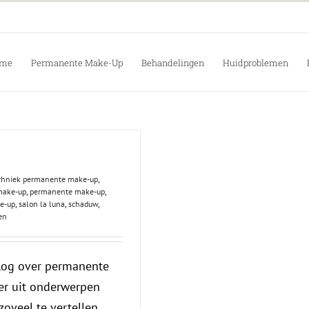
me
Permanente Make-Up
Behandelingen
Huidproblemen
echniek permanente make-up
,
make-up
,
permanente make-up
,
e-up
,
salon la luna
,
schaduw
,
en
log over permanente
er uit onderwerpen
zoveel te vertellen