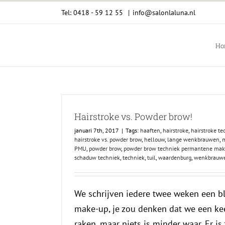
Ga
Tel: 0418 - 59 12 55
|
info@salonlaluna.nl
naar
inhoud
Ho
Hairstroke vs. Powder brow!
januari 7th, 2017
|
Tags:
haaften
,
hairstroke
,
hairstroke t
hairstroke vs. powder brow
,
hellouw
,
lange wenkbrauwen
,
PMU
,
powder brow
,
powder brow techniek permantene mak
schaduw techniek
,
techniek
,
tuil
,
waardenburg
,
wenkbrauw
We schrijven iedere twee weken een b
make-up, je zou denken dat we een ke
raken, maar niets is minder waar. Er is 