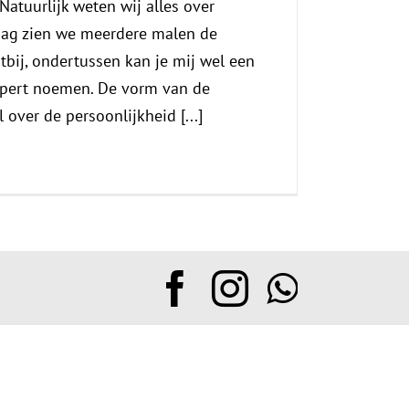
Natuurlijk weten wij alles over
dag zien we meerdere malen de
bij, ondertussen kan je mij wel een
xpert noemen. De vorm van de
over de persoonlijkheid [...]
Facebook
Instagram
Whats