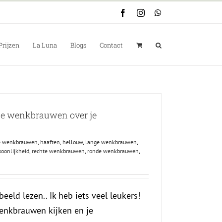
Facebook
Instagram
WhatsApp
Prijzen
La Luna
Blogs
Contact
 je wenkbrauwen over je
e wenkbrauwen
,
haaften
,
hellouw
,
lange wenkbrauwen
,
soonlijkheid
,
rechte wenkbrauwen
,
ronde wenkbrauwen
,
beeld lezen.. Ik heb iets veel leukers!
wenkbrauwen kijken en je