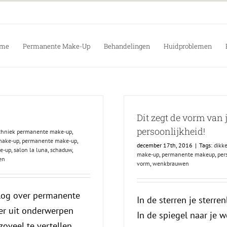
me
Permanente Make-Up
Behandelingen
Huidproblemen
Dit zegt de vorm van
persoonlijkheid!
echniek permanente make-up
,
make-up
,
permanente make-up
,
december 17th, 2016
|
Tags:
dikk
e-up
,
salon la luna
,
schaduw
,
make-up
,
permanente makeup
,
per
en
vorm
,
wenkbrauwen
log over permanente
In de sterren je sterren
er uit onderwerpen
In de spiegel naar je 
zoveel te vertellen