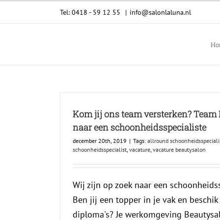
Ga
Tel: 0418 - 59 12 55
|
info@salonlaluna.nl
naar
inhoud
Ho
Kom jij ons team versterken? Team 
naar een schoonheidsspecialiste
december 20th, 2019
|
Tags:
allround schoonheidsspeciali
schoonheidsspecialist
,
vacature
,
vacature beautysalon
Wij zijn op zoek naar een schoonheidss
Ben jij een topper in je vak en beschik 
diploma's? Je werkomgeving Beautysal