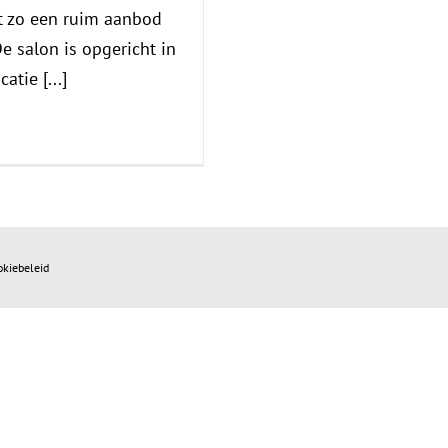
t zo een ruim aanbod
e salon is opgericht in
tie [...]
okiebeleid