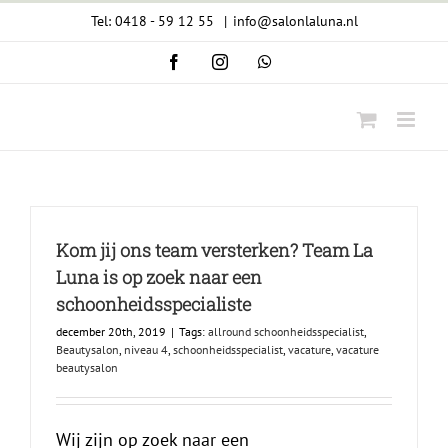
Ga
Tel: 0418 - 59 12 55
|
info@salonlaluna.nl
naar
Facebook
Instagram
WhatsApp
inhoud
Kom jij ons team versterken? Team La
Luna is op zoek naar een
schoonheidsspecialiste
december 20th, 2019
|
Tags:
allround schoonheidsspecialist
,
Beautysalon
,
niveau 4
,
schoonheidsspecialist
,
vacature
,
vacature
beautysalon
Wij zijn op zoek naar een