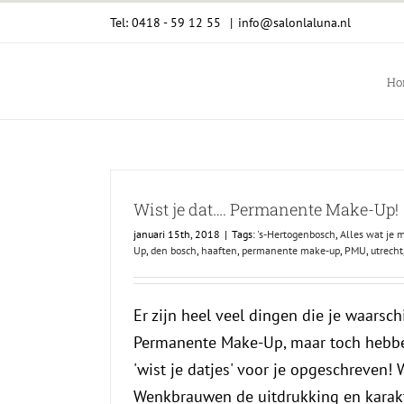
Ga
Tel: 0418 - 59 12 55
|
info@salonlaluna.nl
naar
inhoud
Ho
Wist je dat…. Permanente Make-Up!
januari 15th, 2018
|
Tags:
's-Hertogenbosch
,
Alles wat je
Up
,
den bosch
,
haaften
,
permanente make-up
,
PMU
,
utrecht
Er zijn heel veel dingen die je waarschi
Permanente Make-Up, maar toch hebbe
'wist je datjes' voor je opgeschreven! W
Wenkbrauwen de uitdrukking en karakt