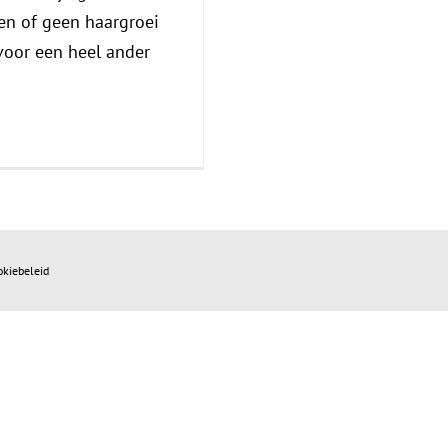
en of geen haargroei
oor een heel ander
okiebeleid