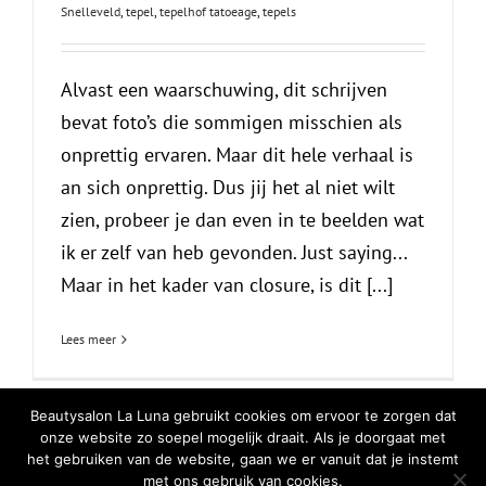
Snelleveld
,
tepel
,
tepelhof tatoeage
,
tepels
Alvast een waarschuwing, dit schrijven
bevat foto’s die sommigen misschien als
onprettig ervaren. Maar dit hele verhaal is
an sich onprettig. Dus jij het al niet wilt
zien, probeer je dan even in te beelden wat
ik er zelf van heb gevonden. Just saying...
Maar in het kader van closure, is dit [...]
Lees meer
Beautysalon La Luna gebruikt cookies om ervoor te zorgen dat
onze website zo soepel mogelijk draait. Als je doorgaat met
het gebruiken van de website, gaan we er vanuit dat je instemt
© Copyright
2026 | All Rights Reserved |
Privacy Verklaring
|
Cookiebeleid
met ons gebruik van cookies.