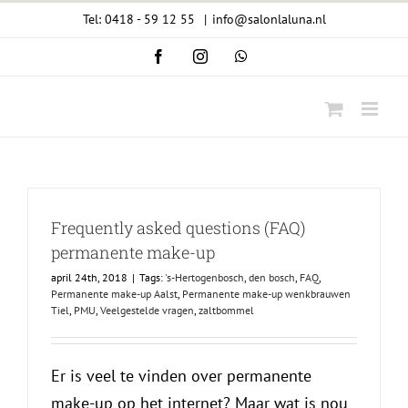
Ga
Tel: 0418 - 59 12 55
|
info@salonlaluna.nl
naar
Facebook
Instagram
WhatsApp
inhoud
Frequently asked questions (FAQ)
permanente make-up
april 24th, 2018
|
Tags:
's-Hertogenbosch
,
den bosch
,
FAQ
,
Permanente make-up Aalst
,
Permanente make-up wenkbrauwen
Tiel
,
PMU
,
Veelgestelde vragen
,
zaltbommel
Er is veel te vinden over permanente
make-up op het internet? Maar wat is nou