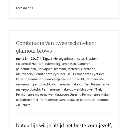
Lees meer
Combinatie van twee technieken:
glamour brows
mei 18th, 2017
|
Tags:
's-Hertogenbosch
,
Aalst
,
Bruchem
,
Couperose Haaften
,
culemborg
,
den bosch
,
Gameren
,
geldermalsen
,
Herwijnen
,
leerdam
,
meteren
,
Neerijnen
,
nieuwegein
,
Permanente eyeliner Tiel
,
Permanente eyeliner
Utrecht
,
Permanente make-up eyeliner Utrecht
,
Permanente
make-up lippen Utrecht
,
Permanente make-up Tiel
,
Permanente
make-up Utrecht
,
Permanente make-up wenkbrauwen Tiel
,
Permanente make-up wenkbrauwen Utrecht
,
Permanente Make-
up Zaltbommel
,
Permanente wenkbrauwen Utrecht
,
zaltbommel
,
Zuilichem
Natuurlijk wil je altijd het beste voor jezelf,