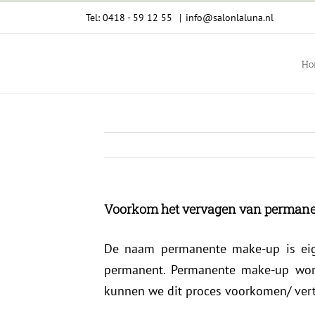
Ga
Tel: 0418 - 59 12 55
|
info@salonlaluna.nl
naar
inhoud
Ho
Voorkom het vervagen van permane
De naam permanente make-up is eige
permanent. Permanente make-up wor
kunnen we dit proces voorkomen/ vert