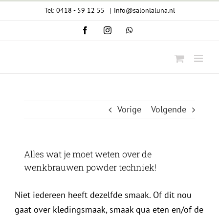
Ga
Tel: 0418 - 59 12 55
|
info@salonlaluna.nl
naar
Facebook
Instagram
WhatsApp
inhoud
Vorige
Volgende
Alles wat je moet weten over de
wenkbrauwen powder techniek!
Niet iedereen heeft dezelfde smaak. Of dit nou
gaat over kledingsmaak, smaak qua eten en/of de