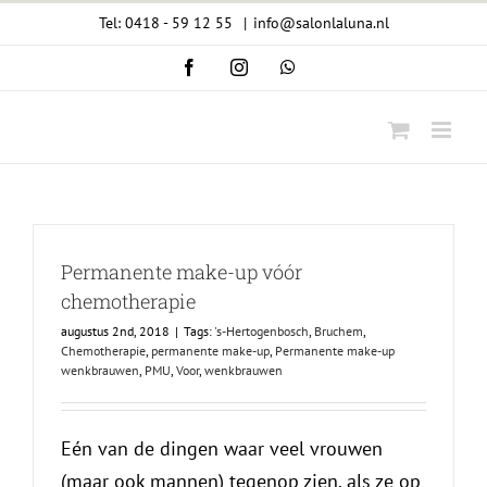
Ga
Tel: 0418 - 59 12 55
|
info@salonlaluna.nl
naar
Facebook
Instagram
WhatsApp
inhoud
Permanente make-up vóór
chemotherapie
augustus 2nd, 2018
|
Tags:
's-Hertogenbosch
,
Bruchem
,
Chemotherapie
,
permanente make-up
,
Permanente make-up
wenkbrauwen
,
PMU
,
Voor
,
wenkbrauwen
Eén van de dingen waar veel vrouwen
(maar ook mannen) tegenop zien, als ze op