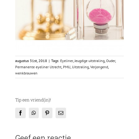
augustus 31st, 2018
|
Tags:
Eyeliner
,
Jeugdige uitstraling
,
Ouder
,
Permanente eyeliner Utrecht
,
PMU
,
Uitstraling
,
Verjongend
,
wenkbrauwen
Tip een vriend(in)!
Facebook
WhatsApp
Pinterest
E-
mail
Geef een reactie