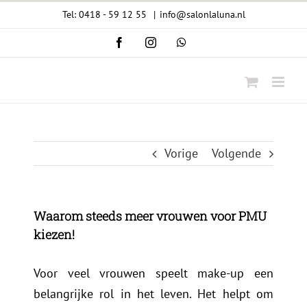
Ga
Tel: 0418 - 59 12 55
|
info@salonlaluna.nl
naar
Facebook
Instagram
WhatsApp
inhoud
Vorige
Volgende
Waarom steeds meer vrouwen voor PMU
kiezen!
Voor veel vrouwen speelt make-up een
belangrijke rol in het leven. Het helpt om