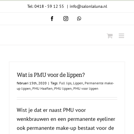
Ga
Tel: 0418 - 59 12 55
|
info@salonlaluna.nl
naar
Facebook
Instagram
WhatsApp
inhoud
Wat is PMU voor de lippen?
februari 15th, 2020
|
Tags:
Full lips
,
Lippen
,
Permanente make-
up lippen
,
PMU Haaften
,
PMU lippen
,
PMU voor lippen
Wist je dat er naast PMU voor
wenkbrauwen en een permanente eyeliner
ook permanente make-up bestaat voor de