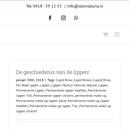
Ga
Tel: 0418 - 59 12 55
|
info@salonlaluna.nl
naar
Facebook
Instagram
WhatsApp
inhoud
De geschiedenis van de lippen!
januari 30th, 2018
|
Tags:
Cupid Brow
,
Cupid Brows
,
Cupids Brow
,
Fel Rode lippen
,
Lippen
,
Lippen Marilyn Monroe
,
Naturel Lippen
,
Permanente lippen
,
Permanente lippen haaften
,
Permanente
lippen Tiel
,
Permanente lippen Utrecht
,
permanente make-up
,
Permanente make-up lippen Aalst
,
Permanente make-up lippen
Haaften
,
Permanente make-up lippen Tiel
,
Permanente make-up
lippen Utrecht