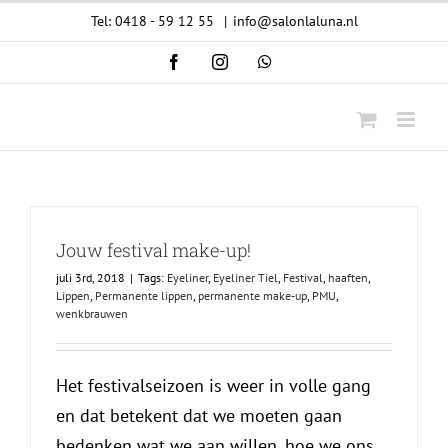
Ga
Tel: 0418 - 59 12 55
|
info@salonlaluna.nl
naar
Facebook
Instagram
WhatsApp
inhoud
Jouw festival make-up!
juli 3rd, 2018
|
Tags:
Eyeliner
,
Eyeliner Tiel
,
Festival
,
haaften
,
Lippen
,
Permanente lippen
,
permanente make-up
,
PMU
,
wenkbrauwen
Het festivalseizoen is weer in volle gang
en dat betekent dat we moeten gaan
bedenken wat we aan willen, hoe we ons