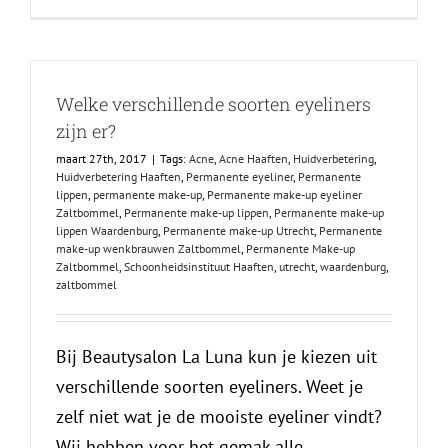
Welke verschillende soorten eyeliners
zijn er?
maart 27th, 2017
|
Tags:
Acne
,
Acne Haaften
,
Huidverbetering
,
Huidverbetering Haaften
,
Permanente eyeliner
,
Permanente
lippen
,
permanente make-up
,
Permanente make-up eyeliner
Zaltbommel
,
Permanente make-up lippen
,
Permanente make-up
lippen Waardenburg
,
Permanente make-up Utrecht
,
Permanente
make-up wenkbrauwen Zaltbommel
,
Permanente Make-up
Zaltbommel
,
Schoonheidsinstituut Haaften
,
utrecht
,
waardenburg
,
zaltbommel
Bij Beautysalon La Luna kun je kiezen uit
verschillende soorten eyeliners. Weet je
zelf niet wat je de mooiste eyeliner vindt?
Wij hebben voor het gemak alle