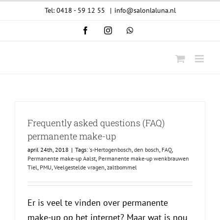
Ga
Tel: 0418 - 59 12 55
|
info@salonlaluna.nl
naar
Facebook
Instagram
WhatsApp
inhoud
Frequently asked questions (FAQ)
permanente make-up
april 24th, 2018
|
Tags:
's-Hertogenbosch
,
den bosch
,
FAQ
,
Permanente make-up Aalst
,
Permanente make-up wenkbrauwen
Tiel
,
PMU
,
Veelgestelde vragen
,
zaltbommel
Er is veel te vinden over permanente
make-up op het internet? Maar wat is nou