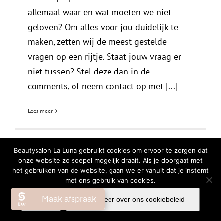
allemaal waar en wat moeten we niet
geloven? Om alles voor jou duidelijk te
maken, zetten wij de meest gestelde
vragen op een rijtje. Staat jouw vraag er
niet tussen? Stel deze dan in de
comments, of neem contact op met [...]
Lees meer
Beautysalon La Luna gebruikt cookies om ervoor te zorgen dat
onze website zo soepel mogelijk draait. Als je doorgaat met
© Copyright
2026 | All Rights Reserved |
Privacy Verklaring
|
Cookiebeleid
het gebruiken van de website, gaan we er vanuit dat je instemt
met ons gebruik van cookies.
Facebook
Instagram
WhatsA
Ok
Lees meer over ons cookiebeleid